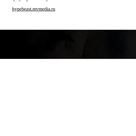
hypebeast.mvmedia.ru