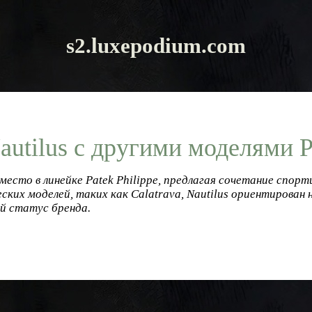
s2.luxepodium.com
utilus с другими моделями Pa
место в линейке Patek Philippe, предлагая сочетание спорт
ских моделей, таких как Calatrava, Nautilus ориентирован
й статус бренда.