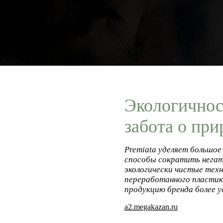
Экологичност
забота о при
Premiata уделяет большое
способы сократить негат
экологически чистые техн
переработанного пластика
продукцию бренда более у
a2.megakazan.ru