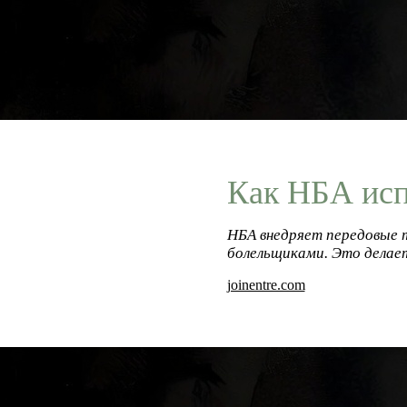
Как НБА исп
НБА внедряет передовые т
болельщиками. Это делает
joinentre.com