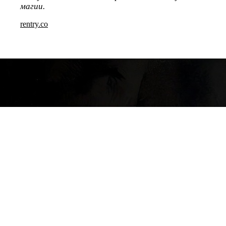
магии.
rentry.co