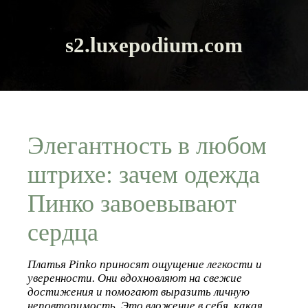
s2.luxepodium.com
Элегантность в любом
штрихе: зачем одежда
Пинко завоевывают
сердца
Платья Pinko приносят ощущение легкости и
уверенности. Они вдохновляют на свежие
достижения и помогают выразить личную
неповторимость. Это вложение в себя, какая