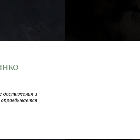
инко
ие достижения и
о оправдывается