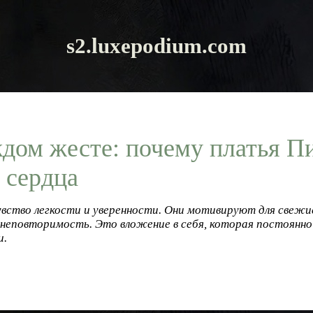
s2.luxepodium.com
дом жесте: почему платья П
 сердца
увство легкости и уверенности. Они мотивируют для свеж
неповторимость. Это вложение в себя, которая постоянн
и.