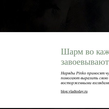
Шарм во каж
завоевывают
Наряды Pinko приносят ч
помогают выразить свою 
восторженными взглядам
blog.vladtoday.ru