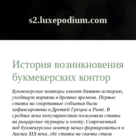
s2.luxepodium.com
История возникновения
букмекерских контор
Букмекерские конторы имеют давнюю историю,
уходящую корнями в древние времена. Первые
ставки на спортивные события были
зафиксированы в Древней Греции и Риме. В
средние века популярностью пользовали ставки
на рыцарские турниры и охоту. Современный
вид букмекерских контор начал формироваться в
Англии XIX века, где ставки на скачки стали