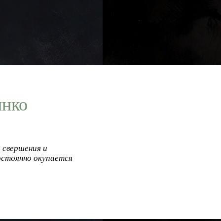
инко
 свершения и
остоянно окупается