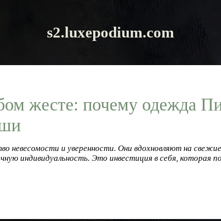
s2.luxepodium.com
ом жесте: почему одежда П
уши
во невесомости и уверенности. Они вдохновляют на свежие
ную индивидуальность. Это инвестиция в себя, которая п