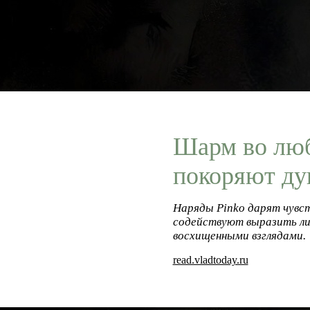
Шарм во люб
покоряют д
Наряды Pinko дарят чувст
содействуют выразить лич
восхищенными взглядами.
read.vladtoday.ru